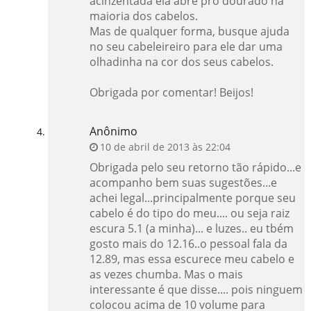
acinzentada ela abre pro dourado na
maioria dos cabelos.
Mas de qualquer forma, busque ajuda
no seu cabeleireiro para ele dar uma
olhadinha na cor dos seus cabelos.
Obrigada por comentar! Beijos!
Anônimo
10 de abril de 2013 às 22:04
Obrigada pelo seu retorno tão rápido...e
acompanho bem suas sugestões...e
achei legal...principalmente porque seu
cabelo é do tipo do meu.... ou seja raiz
escura 5.1 (a minha)... e luzes.. eu tbém
gosto mais do 12.16..o pessoal fala da
12.89, mas essa escurece meu cabelo e
as vezes chumba. Mas o mais
interessante é que disse.... pois ninguem
colocou acima de 10 volume para