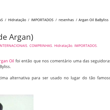
AS
/
Hidratação
/
IMPORTADOS
/
resenhas
/
Argan Oil BaByliss
 de Argan)
INTERNACIONAIS
,
COMPRINHAS
,
Hidratação
,
IMPORTADOS
,
gan Oil
foi então que nos comentário uma das seguidora
yliss.
ma alternativa para ser usado no lugar do tão famos