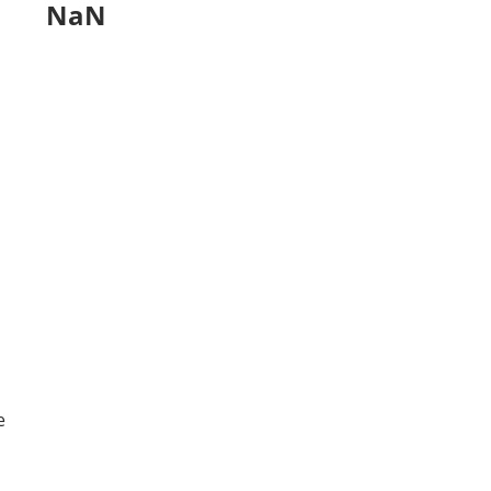
NaN
e