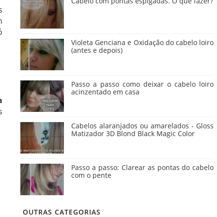
Cabelo com pontas espigadas. O que fazer?
s
m
ó
Violeta Genciana e Oxidação do cabelo loiro
(antes e depois)
Passo a passo como deixar o cabelo loiro
acinzentado em casa
a
s
Cabelos alaranjados ou amarelados - Gloss
Matizador 3D Blond Black Magic Color
Passo a passo: Clarear as pontas do cabelo
com o pente
OUTRAS CATEGORIAS