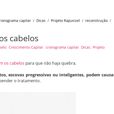
ronograma capilar
/
Dicas
/
Projeto Rapunzel
/
reconstrução
/
os cabelos
belo
,
Crescimento Capilar
,
cronograma capilar
,
Dicas
,
Projeto
m os cabelos
para que não haja quebra.
ntos, escovas progressivas ou inteligentes, podem causa
pender o tratamento.