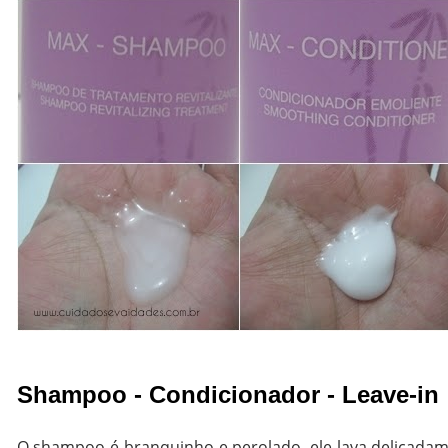
Shampoo - Condicionador - Leave-in
O shampoo é branquinho e perolado, ele lava delicada