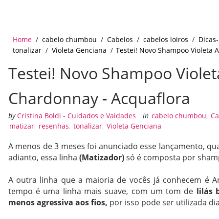
Home
/
cabelo chumbou
/
Cabelos
/
cabelos loiros
/
Dicas-
tonalizar
/
Violeta Genciana
/
Testei! Novo Shampoo Violeta A
Testei! Novo Shampoo Violet
Chardonnay - Acquaflora
by
Cristina Boldi - Cuidados e Vaidades
in
cabelo chumbou
,
Ca
matizar
,
resenhas
,
tonalizar
,
Violeta Genciana
A menos de 3 meses foi anunciado esse lançamento, quan
adianto, essa linha
(Matizador)
só é composta por sham
A outra linha que a maioria de vocês já conhecem é Ant
tempo é uma linha mais suave, com um tom de
lilás
menos agressiva aos fios,
por isso pode ser utilizada di