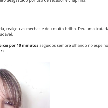
uito desgastado por uso de secador e chapinha.
a, realçou as mechas e deu muito brilho. Deu uma tratad
udável.
eixei por 10 minutos
seguidos sempre olhando no espelho
rs.