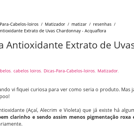
Para-Cabelos-loiros
/
Matizador
/
matizar
/
resenhas
/
ntioxidante Extrato de Uvas Chardonnay - Acquaflora
a Antioxidante Extrato de Uva
belos
,
cabelos loiros
,
Dicas-Para-Cabelos-loiros
,
Matizador
,
do vi fiquei curiosa para ver como seria o produto. Mas j
poo!
ioxidante (Açaí, Alecrim e Violeta) que já existe há algu
 bem clarinho e sendo assim menos pigmentação roxa 
ariamente.