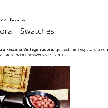
dora | Swatches
dora | Swatches
s
ção Fascínio Vintage Eudora,
que está um espetáculo co
talizadas para Primavera-Verão 2016.