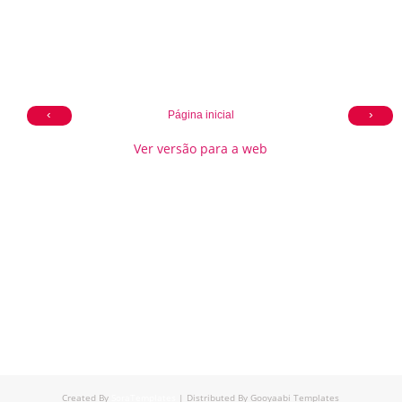
‹
›
Página inicial
Ver versão para a web
Created By
SoraTemplates
| Distributed By
Gooyaabi Templates