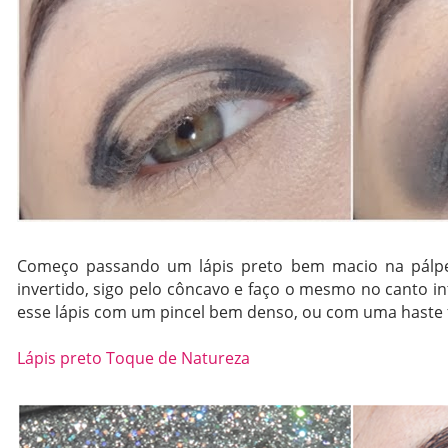
Começo passando um lápis preto bem macio na pálpeb
invertido, sigo pelo côncavo e faço o mesmo no canto i
esse lápis com um pincel bem denso, ou com uma haste fl
Lápis preto Toque de Natureza