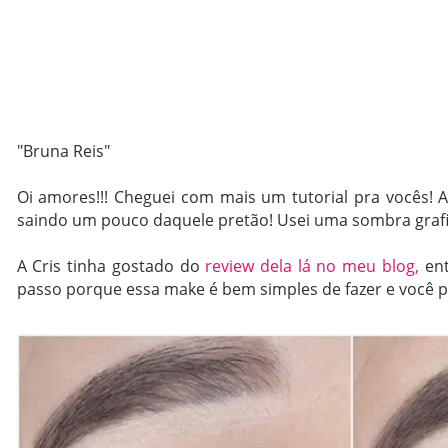
"Bruna Reis"
Oi amores!!! Cheguei com mais um tutorial pra vocês!
saindo um pouco daquele pretão! Usei uma sombra grafite
A Cris tinha gostado do
review dela lá no meu blog,
ent
passo porque essa make é bem simples de fazer e você po