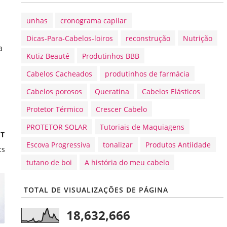
unhas
cronograma capilar
Dicas-Para-Cabelos-loiros
reconstrução
Nutrição
a
Kutiz Beauté
Produtinhos BBB
Cabelos Cacheados
produtinhos de farmácia
Cabelos porosos
Queratina
Cabelos Elásticos
Protetor Térmico
Crescer Cabelo
PROTETOR SOLAR
Tutoriais de Maquiagens
ST
Escova Progressiva
tonalizar
Produtos Antiidade
cs
tutano de boi
A história do meu cabelo
TOTAL DE VISUALIZAÇÕES DE PÁGINA
18,632,666