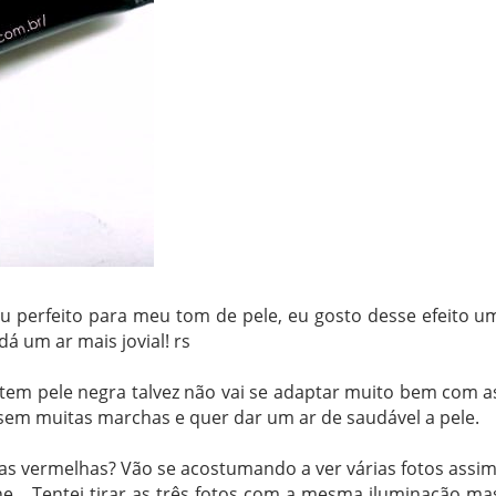
cou perfeito para meu tom de pele, eu gosto desse efeito u
á um ar mais jovial! rs
 tem pele negra talvez não vai se adaptar muito bem com a
 sem muitas marchas e quer dar um ar de saudável a pele.
as vermelhas? Vão se acostumando a ver várias fotos assim
... Tentei tirar as três fotos com a mesma iluminação ma