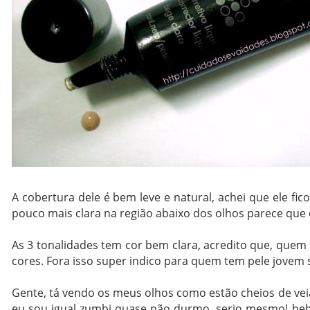
A cobertura dele é bem leve e natural, achei que ele fi
pouco mais clara na região abaixo dos olhos parece que d
As 3 tonalidades tem cor bem clara, acredito que, quem
cores. Fora isso super indico para quem tem pele jovem
Gente, tá vendo os meus olhos como estão cheios de vei
eu sou igual zumbi quase não durmo, serio mesmo! hehe