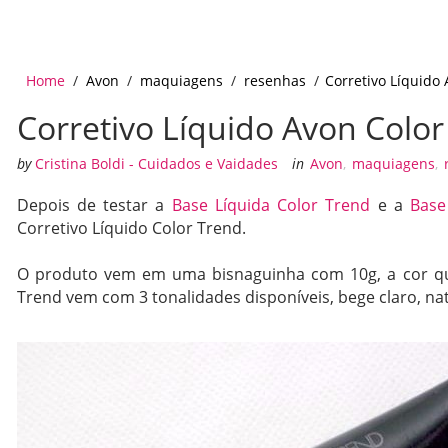
Home
/
Avon
/
maquiagens
/
resenhas
/
Corretivo Líquido
Corretivo Líquido Avon Colo
by
Cristina Boldi - Cuidados e Vaidades
in
Avon
,
maquiagens
,
Depois de testar a
Base Líquida Color Trend
e a
Base
Corretivo Líquido Color Trend.
O produto vem em uma bisnaguinha com 10g, a cor que 
Trend vem com 3 tonalidades disponíveis, bege claro, nat